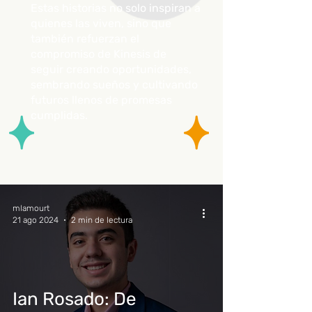
Estas historias no solo inspiran a
quienes las viven, sino que
también refuerzan el
compromiso de Kinesis de
seguir creando oportunidades,
sembrando sueños y cultivando
futuros llenos de promesas
cumplidas.
mlamourt
21 ago 2024
2 min de lectura
Ian Rosado: De