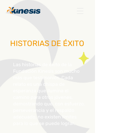
HISTORIAS DE ÉXITO
Las historias de éxito de la
Fundación Kinesis son mucho
más que testimonios. Cada
relato es una chispa de
esperanza que ilumina el
camino para otros jóvenes,
demostrando que, con esfuerzo,
perseverancia y el respaldo
adecuado, no existen límites
para lo que se puede lograr.